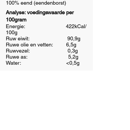
100% eend (eendenborst)
Analyse: voedingswaarde per
100gram
Energie: 422kCal/
100g
Ruw eiwit: 90,9g
Ruwe olie en vetten: 6,5g
Ruwvezel: 0,3g
Ruwe as: 5,2g
Water: <0,5g
Over Nature Dog Food
Ingrediënten
Het idee achter Nature Dog Food
Wat is Hypoallergeen hondenvoer?
Onze pootafdruk