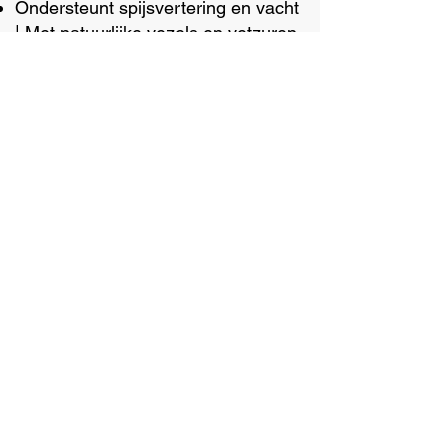
Ondersteunt spijsvertering en vacht
| Met natuurlijke vezels en vetzuren
voor een gezonde darmflora en een
glanzende vacht.
Voor elke levensfase | Geschikt voor
pups, volwassen en senior honden.
Volledig, uitgebalanceerd en
afgestemd op hun dagelijkse
behoefte.
Laat je hond genieten van wat écht
goed voor hem is.
Over Nature Dog Food
Ingrediënten
Het idee achter Nature Dog Food